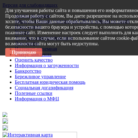
Версия для слабовидящих
Для улучшения работы сайта и повышения его информативнос
Запись на прием
Продолжая работу с сайтом, Вы даете разрешение на использо
Меры поддержки участникам СВО и членам их семей
хотите, чтобы Ваши данные обрабатывались, Вы можете откл
Пресс-центр
безопасности вашего браузера и устройства, с помощью которо
Услуги
покиньте сайт. Изменение настроек следует выполнить для ка
Услуги в электронном виде
внимание, что в случае, если использование сайтом cookie-ф
Документы
возможности сайта могут быть недоступны.
Интернет-приемная
Принимаю
Статус заявления
Оценить качество
Информация о загруженности
Банкротство
Бережливое управление
Бесплатная юридическая помощь
Социальная догазификация
Полезные ссылки
Информация о МФЦ