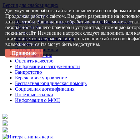
Версия для слабовидящих
Для улучшения работы сайта и повышения его информативнос
Запись на прием
Продолжая работу с сайтом, Вы даете разрешение на использо
Меры поддержки участникам СВО и членам их семей
хотите, чтобы Ваши данные обрабатывались, Вы можете откл
Пресс-центр
безопасности вашего браузера и устройства, с помощью которо
Услуги
покиньте сайт. Изменение настроек следует выполнить для ка
Услуги в электронном виде
внимание, что в случае, если использование сайтом cookie-ф
Документы
возможности сайта могут быть недоступны.
Интернет-приемная
Принимаю
Статус заявления
Оценить качество
Информация о загруженности
Банкротство
Бережливое управление
Бесплатная юридическая помощь
Социальная догазификация
Полезные ссылки
Информация о МФЦ