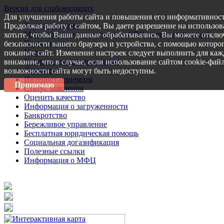
Версия для слабовидящих
Для улучшения работы сайта и повышения его информативност
Запись на прием
Продолжая работу с сайтом, Вы даете разрешение на использов
Меры поддержки участникам СВО и членам их семей
хотите, чтобы Ваши данные обрабатывались, Вы можете отключ
Пресс-центр
безопасности вашего браузера и устройства, с помощью которог
Услуги
покиньте сайт. Изменение настроек следует выполнить для каж
Услуги в электронном виде
внимание, что в случае, если использование сайтом cookie-фай
Документы
возможности сайта могут быть недоступны.
Интернет-приемная
Принимаю
Статус заявления
Оценить качество
Информация о загруженности
Банкротство
Бережливое управление
Бесплатная юридическая помощь
Социальная догазификация
Полезные ссылки
Информация о МФЦ