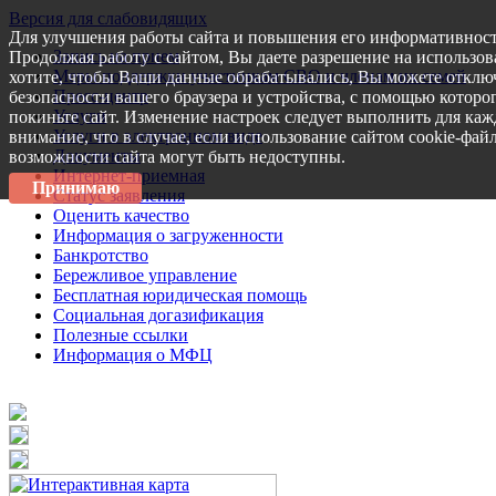
Версия для слабовидящих
Для улучшения работы сайта и повышения его информативност
Запись на прием
Продолжая работу с сайтом, Вы даете разрешение на использов
Меры поддержки участникам СВО и членам их семей
хотите, чтобы Ваши данные обрабатывались, Вы можете отключ
Пресс-центр
безопасности вашего браузера и устройства, с помощью которог
Услуги
покиньте сайт. Изменение настроек следует выполнить для каж
Услуги в электронном виде
внимание, что в случае, если использование сайтом cookie-фай
Документы
возможности сайта могут быть недоступны.
Интернет-приемная
Принимаю
Статус заявления
Оценить качество
Информация о загруженности
Банкротство
Бережливое управление
Бесплатная юридическая помощь
Социальная догазификация
Полезные ссылки
Информация о МФЦ