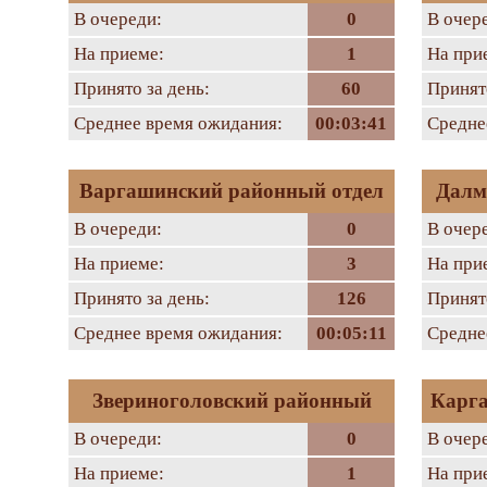
В очереди:
0
В очер
На приеме:
1
На при
Принято за день:
60
Принято
Среднее время ожидания:
00:03:41
Средне
Варгашинский районный отдел
Далм
В очереди:
0
В очер
На приеме:
3
На при
Принято за день:
126
Принято
Среднее время ожидания:
00:05:11
Средне
Звериноголовский районный
Карга
В очереди:
0
В очер
отдел
На приеме:
1
На при