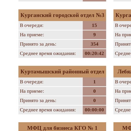
Курганский городской отдел №3
Курга
В очереди:
15
В очер
На приеме:
9
На при
Принято за день:
354
Принято
Среднее время ожидания:
00:20:42
Средне
Куртамышский районный отдел
Лебя
В очереди:
1
В очер
На приеме:
0
На при
Принято за день:
0
Принято
Среднее время ожидания:
00:00:00
Средне
МФЦ для бизнеса КГО № 1
МФ