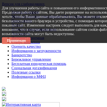
Версия для слабовидящих
Для улучшения работы сайта и повышения его информативност
Запись на прием
Продолжая работу с сайтом, Вы даете разрешение на использов
Меры поддержки участникам СВО и членам их семей
хотите, чтобы Ваши данные обрабатывались, Вы можете отключ
Пресс-центр
безопасности вашего браузера и устройства, с помощью которог
Услуги
покиньте сайт. Изменение настроек следует выполнить для каж
Услуги в электронном виде
внимание, что в случае, если использование сайтом cookie-фай
Документы
возможности сайта могут быть недоступны.
Интернет-приемная
Принимаю
Статус заявления
Оценить качество
Информация о загруженности
Банкротство
Бережливое управление
Бесплатная юридическая помощь
Социальная догазификация
Полезные ссылки
Информация о МФЦ