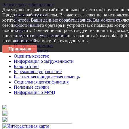
Версия для слабовидящих
Для улучшения работы сайта и повышения его информативност
Запись на прием
Продолжая работу с сайтом, Вы даете разрешение на использов
Меры поддержки участникам СВО и членам их семей
хотите, чтобы Ваши данные обрабатывались, Вы можете отключ
Пресс-центр
безопасности вашего браузера и устройства, с помощью которог
Услуги
покиньте сайт. Изменение настроек следует выполнить для каж
Услуги в электронном виде
внимание, что в случае, если использование сайтом cookie-фай
Документы
возможности сайта могут быть недоступны.
Интернет-приемная
Принимаю
Статус заявления
Оценить качество
Информация о загруженности
Банкротство
Бережливое управление
Бесплатная юридическая помощь
Социальная догазификация
Полезные ссылки
Информация о МФЦ