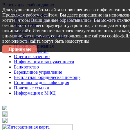
Версия для слабовидящих
Для улучшения работы сайта и повышения его информативност
Запись на прием
Продолжая работу с сайтом, Вы даете разрешение на использов
Меры поддержки участникам СВО и членам их семей
хотите, чтобы Ваши данные обрабатывались, Вы можете отключ
Пресс-центр
безопасности вашего браузера и устройства, с помощью которог
Услуги
покиньте сайт. Изменение настроек следует выполнить для каж
Услуги в электронном виде
внимание, что в случае, если использование сайтом cookie-фай
Документы
возможности сайта могут быть недоступны.
Интернет-приемная
Принимаю
Статус заявления
Оценить качество
Информация о загруженности
Банкротство
Бережливое управление
Бесплатная юридическая помощь
Социальная догазификация
Полезные ссылки
Информация о МФЦ