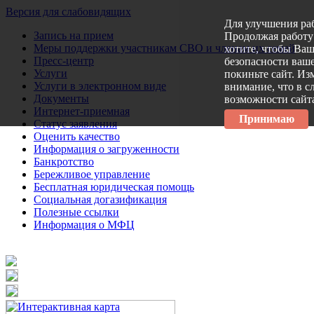
Версия для слабовидящих
Для улучшения ра
Запись на прием
Продолжая работу 
Меры поддержки участникам СВО и членам их семей
хотите, чтобы Ва
Пресс-центр
безопасности ваше
Услуги
покиньте сайт. Из
Услуги в электронном виде
внимание, что в с
Документы
возможности сайт
Интернет-приемная
Принимаю
Статус заявления
Оценить качество
Информация о загруженности
Банкротство
Бережливое управление
Бесплатная юридическая помощь
Социальная догазификация
Полезные ссылки
Информация о МФЦ