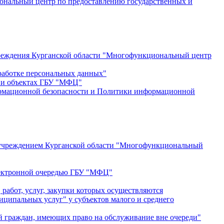
ональный центр по предоставлению государственных и
учреждения Курганской области "Многофункциональный центр
работке персональных данных"
и и объектах ГБУ "МФЦ"
ормационной безопасности и Политики информационной
ым учреждением Курганской области "Многофункциональный
электронной очередью ГБУ "МФЦ"
работ, услуг, закупки которых осуществляются
ципальных услуг" у субъектов малого и среднего
й граждан, имеющих право на обслуживание вне очереди"