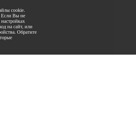
йлы cookie.
. Если Вы не
 настройках
од на сайт, или
ройства. Обратите
оторые