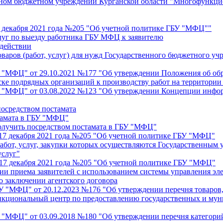
нном бюджетном учреждении Курганской области "Многофункци
17 декабря 2021 года №205 "Об учетной политике ГБУ "МФЦ""
слуг по выезду работника ГБУ МФЦ к заявителю
одействии
оваров (работ, услуг) для нужд Государственного бюджетного 
У "МФЦ" от 29.10.2021 №177 "Об утверждении Положения об об
ске подрядных организаций к производству работ на территори
БУ "МФЦ" от 03.08.2022 №123 "Об утверждении Концепции инф
посредством постамата
стамата в ГБУ "МФЦ"
получить посредством постамата в ГБУ "МФЦ"
 17 декабря 2021 года №205 "Об учетной политике ГБУ "МФЦ"
 работ, услуг, закупки которых осуществляются Государственн
услуг"
т 17 декабря 2021 года №205 "Об учетной политике ГБУ "МФЦ"
ции приема заявителей с использованием системы управления 
о заключении агентского договора
У "МФЦ" от 20.12.2023 №176 "Об утверждении перечня товаров, 
кциональный центр по предоставлению государственных и муни
У "МФЦ" от 03.09.2018 №180 "Об утверждении перечня категори