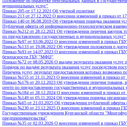
Положение об обработке персональных данных в Государстве
муниципальных услуг"
Приказ 205 от 17.12.2021 Об учетной политике
Приказ 213 от 27.12.2022 О внесении изменений в приказ от 
Приказ 140 от 06.08.2019 Об утверждении порядка оказания у
Публичная оферта об информационно-технологическом взаим
Приказ №212 от 28.12.2021 Об утверждении перечня закупок т
по предоставлению государственных и муниципальных услуг"
Приказ №97 от 03.06.2022 О внесении изменений в приказ ГБ
Приказ №133 от 19.08.2022 Об утверждении положения о допу
Приказ №93 от 14.07.2023 О внесении изменений в приказ Г
безопасности ГБУ "МФЦ"
Приказ №72 от 08.05.2026 О выдаче результата оказания услуг 
Порядок по выдаче результата оказания услуг посредством по
Перечень услуг, результат предоставления которых возможно 
Приказ №155 от 21.11.2023 О внесении изменений в приказ от
Приказ №176 от 20.12.2023 Об утверждении перечня товаров,
центр по предоставлению государственных и муниципальных 
Приказ №184 от 28.12.2024 О внесении изменений в приказ о
Приказ №149 от 05.11.2024 Об утверждении порядка организа
Приказ №65 от 21.03.2025 Об утверждении публичной оферты 
Приказ №230 от 23.12.2025 О внесении изменений в приказ ГБ
Государственным учреждением Курганской области "Многофун
предпринимательства"
Приказ №35 от 02.03.2026 О внесении изменений в приказ ГБ